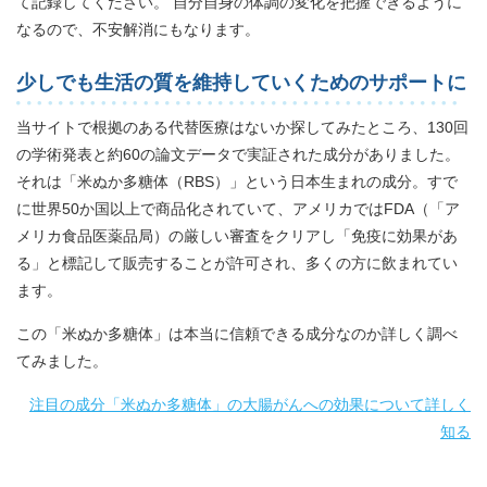
て記録してください。 自分自身の体調の変化を把握できるように
なるので、不安解消にもなります。
少しでも生活の質を維持していくためのサポートに
当サイトで根拠のある代替医療はないか探してみたところ、130回
の学術発表と約60の論文データで実証された成分がありました。
それは「米ぬか多糖体（RBS）」という日本生まれの成分。すで
に世界50か国以上で商品化されていて、アメリカではFDA（「ア
メリカ食品医薬品局）の厳しい審査をクリアし「免疫に効果があ
る」と標記して販売することが許可され、多くの方に飲まれてい
ます。
この「米ぬか多糖体」は本当に信頼できる成分なのか詳しく調べ
てみました。
注目の成分「米ぬか多糖体」の大腸がんへの効果について詳しく
知る