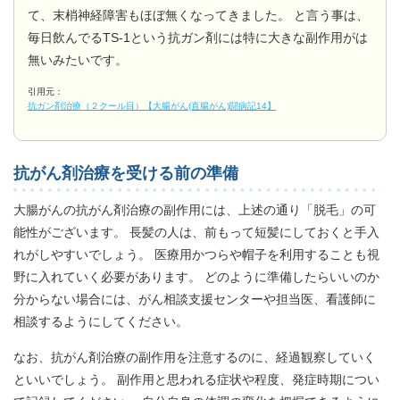
て、末梢神経障害もほぼ無くなってきました。 と言う事は、
毎日飲んでるTS-1という抗ガン剤には特に大きな副作用がは
無いみたいです。
引用元：
抗ガン剤治療（２クール目）【大腸がん(直腸がん)闘病記14】
抗がん剤治療を受ける前の準備
大腸がんの抗がん剤治療の副作用には、上述の通り「脱毛」の可
能性がございます。 長髪の人は、前もって短髪にしておくと手入
れがしやすいでしょう。 医療用かつらや帽子を利用することも視
野に入れていく必要があります。 どのように準備したらいいのか
分からない場合には、がん相談支援センターや担当医、看護師に
相談するようにしてください。
なお、抗がん剤治療の副作用を注意するのに、経過観察していく
といいでしょう。 副作用と思われる症状や程度、発症時期につい