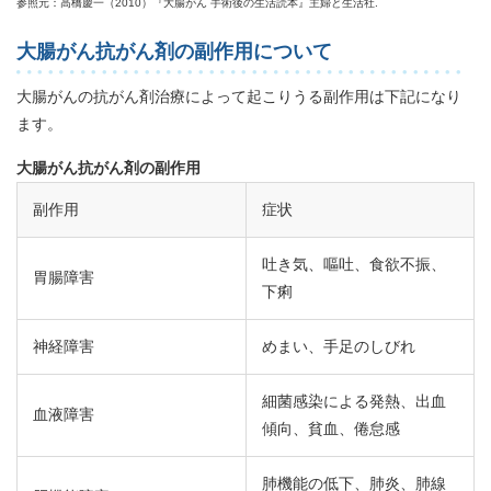
参照元：高橋慶一（2010）『大腸がん 手術後の生活読本』主婦と生活社.
大腸がん抗がん剤の副作用について
大腸がんの抗がん剤治療によって起こりうる副作用は下記になり
ます。
大腸がん抗がん剤の副作用
副作用
症状
吐き気、嘔吐、食欲不振、
胃腸障害
下痢
神経障害
めまい、手足のしびれ
細菌感染による発熱、出血
血液障害
傾向、貧血、倦怠感
肺機能の低下、肺炎、肺線