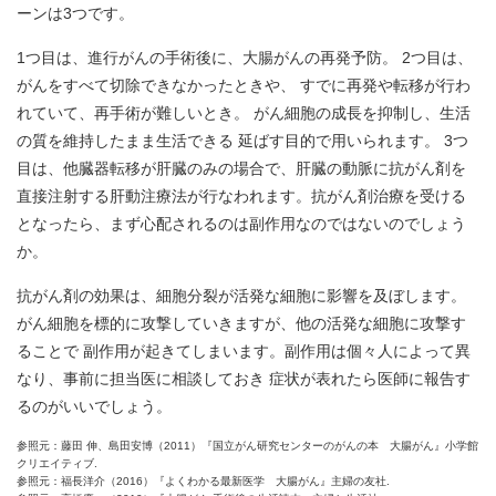
ーンは3つです。
1つ目は、進行がんの手術後に、大腸がんの再発予防。 2つ目は、
がんをすべて切除できなかったときや、 すでに再発や転移が行わ
れていて、再手術が難しいとき。 がん細胞の成長を抑制し、生活
の質を維持したまま生活できる 延ばす目的で用いられます。 3つ
目は、他臓器転移が肝臓のみの場合で、肝臓の動脈に抗がん剤を
直接注射する肝動注療法が行なわれます。抗がん剤治療を受ける
となったら、まず心配されるのは副作用なのではないのでしょう
か。
抗がん剤の効果は、細胞分裂が活発な細胞に影響を及ぼします。
がん細胞を標的に攻撃していきますが、他の活発な細胞に攻撃す
ることで 副作用が起きてしまいます。副作用は個々人によって異
なり、事前に担当医に相談しておき 症状が表れたら医師に報告す
るのがいいでしょう。
参照元：藤田 伸、島田安博（2011）『国立がん研究センターのがんの本 大腸がん』小学館
クリエイティブ.
参照元：福長洋介（2016）『よくわかる最新医学 大腸がん』主婦の友社.