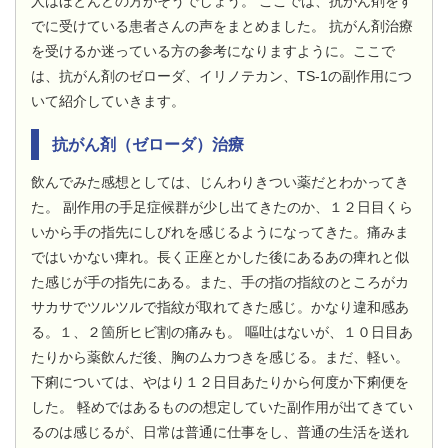
人はほとんどの方がそうでしょう。 ここでは、抗がん剤をす
でに受けている患者さんの声をまとめました。 抗がん剤治療
を受けるか迷っている方の参考になりますように。ここで
は、抗がん剤のゼローダ、イリノテカン、TS-1の副作用につ
いて紹介していきます。
抗がん剤（ゼローダ）治療
飲んでみた感想としては、じんわりきつい薬だとわかってき
た。 副作用の手足症候群が少し出てきたのか、１２日目くら
いから手の指先にしびれを感じるようになってきた。痛みま
ではいかない痺れ。長く正座とかした後にあるあの痺れと似
た感じが手の指先にある。また、手の指の指紋のところがカ
サカサでツルツルで指紋が取れてきた感じ。かなり違和感あ
る。１、２箇所ヒビ割の痛みも。 嘔吐はないが、１０日目あ
たりから薬飲んだ後、胸のムカつきを感じる。まだ、軽い。
下痢については、やはり１２日目あたりから何度か下痢便を
した。 軽めではあるものの想定していた副作用が出てきてい
るのは感じるが、日常は普通に仕事をし、普通の生活を送れ