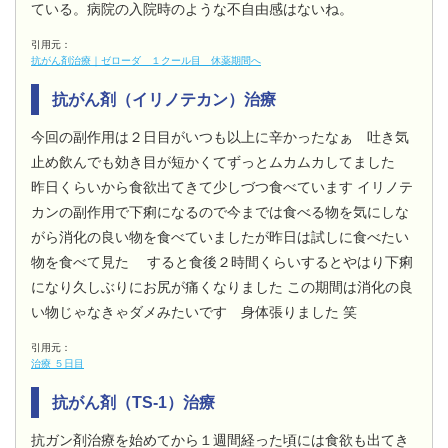
ている。病院の入院時のような不自由感はないね。
引用元：
抗がん剤治療｜ゼローダ １クール目 休薬期間へ
抗がん剤（イリノテカン）治療
今回の副作用は２日目がいつも以上に辛かったなぁ 吐き気
止め飲んでも効き目が短かくてずっとムカムカしてました
昨日くらいから食欲出てきて少しづつ食べています イリノテ
カンの副作用で下痢になるので今までは食べる物を気にしな
がら消化の良い物を食べていましたが昨日は試しに食べたい
物を食べて見た すると食後２時間くらいするとやはり下痢
になり久しぶりにお尻が痛くなりました この期間は消化の良
い物じゃなきゃダメみたいです 身体張りました 笑
引用元：
治療 ５日目
抗がん剤（TS-1）治療
抗ガン剤治療を始めてから１週間経った頃には食欲も出てき