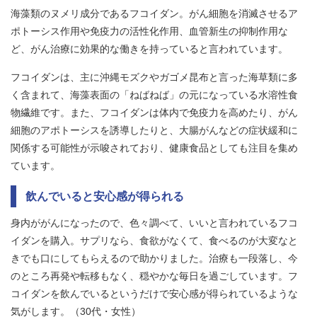
海藻類のヌメリ成分であるフコイダン。がん細胞を消滅させるア
ポトーシス作用や免疫力の活性化作用、血管新生の抑制作用な
ど、がん治療に効果的な働きを持っていると言われています。
フコイダンは、主に沖縄モズクやガゴメ昆布と言った海草類に多
く含まれて、海藻表面の「ねばねば」の元になっている水溶性食
物繊維です。また、フコイダンは体内で免疫力を高めたり、がん
細胞のアポトーシスを誘導したりと、大腸がんなどの症状緩和に
関係する可能性が示唆されており、健康食品としても注目を集め
ています。
飲んでいると安心感が得られる
身内ががんになったので、色々調べて、いいと言われているフコ
イダンを購入。サプリなら、食欲がなくて、食べるのが大変なと
きでも口にしてもらえるので助かりました。治療も一段落し、今
のところ再発や転移もなく、穏やかな毎日を過ごしています。フ
コイダンを飲んでいるというだけで安心感が得られているような
気がします。（30代・女性）