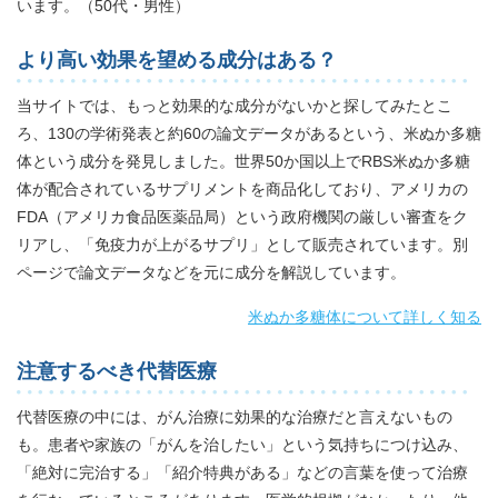
います。（50代・男性）
より高い効果を望める成分はある？
当サイトでは、もっと効果的な成分がないかと探してみたとこ
ろ、130の学術発表と約60の論文データがあるという、米ぬか多糖
体という成分を発見しました。世界50か国以上でRBS米ぬか多糖
体が配合されているサプリメントを商品化しており、アメリカの
FDA（アメリカ食品医薬品局）という政府機関の厳しい審査をク
リアし、「免疫力が上がるサプリ」として販売されています。別
ページで論文データなどを元に成分を解説しています。
米ぬか多糖体について詳しく知る
注意するべき代替医療
代替医療の中には、がん治療に効果的な治療だと言えないもの
も。患者や家族の「がんを治したい」という気持ちにつけ込み、
「絶対に完治する」「紹介特典がある」などの言葉を使って治療