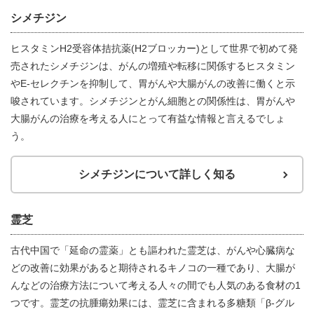
シメチジン
ヒスタミンH2受容体拮抗薬(H2ブロッカー)として世界で初めて発
売されたシメチジンは、がんの増殖や転移に関係するヒスタミン
やE-セレクチンを抑制して、胃がんや大腸がんの改善に働くと示
唆されています。シメチジンとがん細胞との関係性は、胃がんや
大腸がんの治療を考える人にとって有益な情報と言えるでしょ
う。
シメチジンについて詳しく知る
霊芝
古代中国で「延命の霊薬」とも謳われた霊芝は、がんや心臓病な
どの改善に効果があると期待されるキノコの一種であり、大腸が
んなどの治療方法について考える人々の間でも人気のある食材の1
つです。霊芝の抗腫瘍効果には、霊芝に含まれる多糖類「β-グル