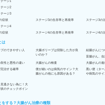
テージ1
テージ2
テージ3
の症状
ステージ3の生存率と再発率
ステージ3の
テージ4
の症状
ステージ4の生存率と再発率
ステージ4の
とは
ープのできやすい人
大腸ポリープは切除した方が良
結腸がんにつ
いのか？
盲腸がん、虫
の良性と悪性の違い
大腸がんの検査
大腸がんの進
が完治する確率
便が細いのは病気のサイン？大
黒い便（ター
腸がんの他にも原因がある？
や病気のサイ
を見逃さない為に！大
症状のチェックポイン
とをする？大腸がん治療の種類