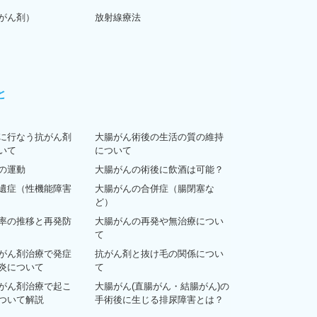
がん剤）
放射線療法
と
に行なう抗がん剤
大腸がん術後の生活の質の維持
いて
について
の運動
大腸がんの術後に飲酒は可能？
遺症（性機能障害
大腸がんの合併症（腸閉塞な
ど）
率の推移と再発防
大腸がんの再発や無治療につい
て
がん剤治療で発症
抗がん剤と抜け毛の関係につい
炎について
て
がん剤治療で起こ
大腸がん(直腸がん・結腸がん)の
ついて解説
手術後に生じる排尿障害とは？