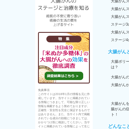
大腸がんス
大腸がんス
大腸がんス
ステージ3
大腸がんス
ステージ4
大腸がん
大腸ポリ
は？
大腸がん
大腸がん
免責事項
このサイトは2018年1月の情報を元に作
成しています。当サイトに掲載されてい
る情報につきまして、可能な限り正しい
大腸がん
情報を掲載するよう努めておりますが、
腸がんの
正確性・安全性を完全に保証するもので
ト！
はありません。また、当サイト内で掲載
されている成分の効能につきましては、
かかりつけ医に相談してください。当サ
どんなこ
イトに掲載されている情報によって生じ