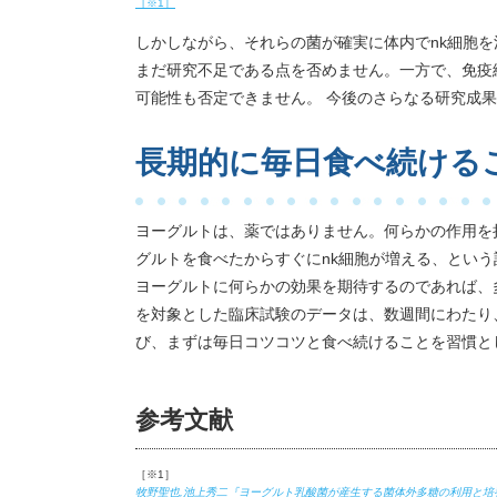
［※1］
しかしながら、それらの菌が確実に体内でnk細胞
まだ研究不足である点を否めません。一方で、免疫
可能性も否定できません。 今後のさらなる研究成
長期的に毎日食べ続ける
ヨーグルトは、薬ではありません。何らかの作用を
グルトを食べたからすぐにnk細胞が増える、とい
ヨーグルトに何らかの効果を期待するのであれば、
を対象とした臨床試験のデータは、数週間にわたり
び、まずは毎日コツコツと食べ続けることを習慣と
参考文献
［※1］
牧野聖也,池上秀二『ヨーグルト乳酸菌が産生する菌体外多糖の利用と培養