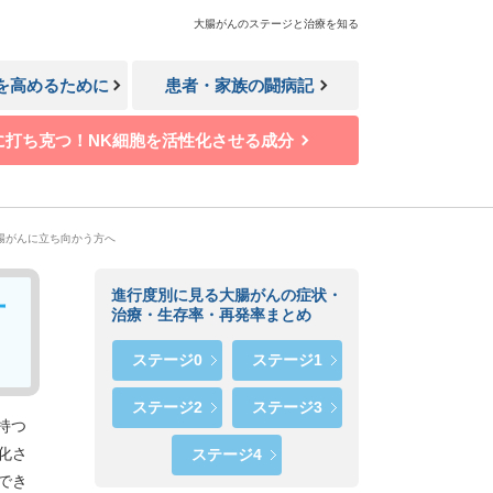
大腸がんのステージと治療を知る
Lを高めるために
患者・家族の闘病記
に打ち克つ！NK細胞を活性化させる成分
腸がんに立ち向かう方へ
進行度別に見る大腸がんの症状・
方
治療・生存率・再発率まとめ
ステージ0
ステージ1
ステージ2
ステージ3
持つ
化さ
ステージ4
でき