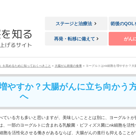
ステージと治療法
術後のQO
再発・転移に備えて
がん
L）を高めるために知っておくべきこと
»
大腸がん術後の食事
»
ヨーグルトはnk細胞を増やすか？大
を増やすか？大腸がんに立ち向かう
へ
べている方も多いと思いますが、美味しいこととは別に、ヨーグルトが
は、一部のヨーグルトに含まれる乳酸菌・ビフィズス菌にnk細胞を活性
k細胞を活性化させる働きがあるならば、大腸がんの進行も抑えることが