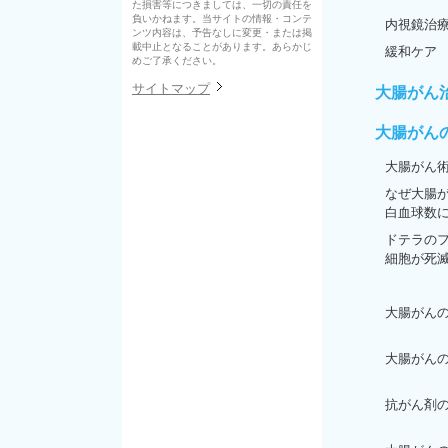
た損害等につきましては、一切の責任を
負いかねます。当サイトの情報・コンテ
内視鏡治
ンツ内容は、予告なしに変更・または掲
載中止となることがあります。あらかじ
緩和ケア
めご了承ください。
サイトマップ
大腸がん
大腸がん
大腸がん
なぜ大腸
白血球数
ドテラの
細胞が死
大腸がん
大腸がん
抗がん剤