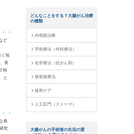
どんなことをする？大腸がん治療
の種類
内視鏡治療
など
手術療法（外科療法）
長く知
は、長
化学療法（抗がん剤）
て特
放射線療法
、と
緩和ケア
人工肛門（ストーマ）
な表
研究
大腸がんの手術後の生活の質