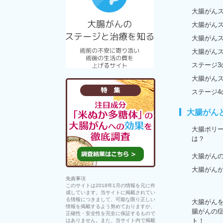
大腸がんス
大腸がんス
大腸がんス
大腸がんス
ステージ3
大腸がんス
ステージ4
大腸がん
大腸ポリ
は？
大腸がん
大腸がん
免責事項
このサイトは2018年1月の情報を元に作
成しています。当サイトに掲載されてい
る情報につきまして、可能な限り正しい
大腸がん
情報を掲載するよう努めておりますが、
腸がんの
正確性・安全性を完全に保証するもので
ト！
はありません。また、当サイト内で掲載