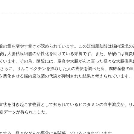
酸の量を増やす働きが認められています。この短鎖脂肪酸は腸内環境の
酸は大腸粘膜細胞の活性化を助けている栄養です。また、酪酸には抗炎
ています。その為、酪酸には、腸炎や大腸がんと言った様々な大腸疾患
 さらに、りんごペクチンを摂取した人の糞便を調べた所、腐敗産物の
を悪化させる腸内腐敗菌の代謝が抑制された結果と考えられています。
症状を引き起こす物質として知られているヒスタミンの血中濃度が、り
実験データが得られました。
とする、様々ながんの悪化にも関係しているとされています。