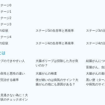
テージ0
テージ1
テージ2
テージ3
の症状
ステージ3の生存率と再発率
ステージ3の
テージ4
の症状
ステージ4の生存率と再発率
ステージ4の
とは
ープのできやすい人
大腸ポリープは切除した方が良
結腸がんにつ
いのか？
盲腸がん、虫
の良性と悪性の違い
大腸がんの検査
大腸がんの進
が完治する確率
便が細いのは病気のサイン？大
黒い便（ター
腸がんの他にも原因がある？
や病気のサイ
を見逃さない為に！大
症状のチェックポイン