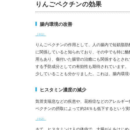
りんごペクチンの効果
腸内環境の改善
［※1］
りんごペクチンの作用として、人の腸内で短鎖脂肪
に関係していると知られており、その中でも特に酪
用もあり、傷付いた腸管の治癒にも関係するとされ
する予防成分としての有効性も期待されています。
少していることも分かりました。これは、腸内環境
ヒスタミン濃度の減少
気管支喘息などの疾患や、花粉症などのアレルギー
ペクチンの摂取によって約24％も低下するという
［※2］
さて、ヒスタミンは人の体内で、大腸がんをはじめ