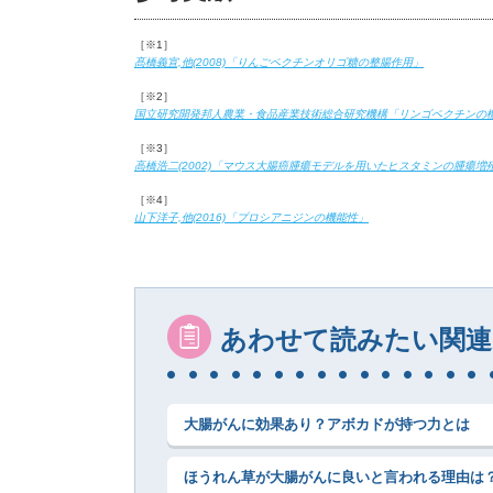
［※1］
髙橋義宣,他(2008)「りんごペクチンオリゴ糖の整腸作用」
［※2］
国立研究開発邦人農業・食品産業技術総合研究機構「リンゴペクチンの
［※3］
高橋浩二(2002)「マウス大腸癌腫瘍モデルを用いたヒスタミンの腫瘍増殖調節
［※4］
山下洋子,他(2016)「プロシアニジンの機能性」
あわせて読みたい関連
大腸がんに効果あり？アボカドが持つ力とは
ほうれん草が大腸がんに良いと言われる理由は