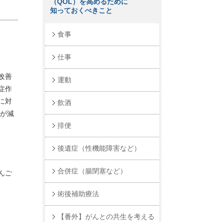
（QOL）を高めるために
知っておくべきこと
食事
仕事
改善
運動
症作
に対
飲酒
量が減
排便
後遺症（性機能障害など）
合併症（腸閉塞など）
んご
術後補助療法
【番外】がんとの共生を考える